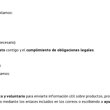
pilamos:
necesario)
ato
 contigo y el 
cumplimiento de obligaciones legales
.
s
itamos:
o y voluntario
 para enviarte información útil sobre productos, pr
mediante los enlaces incluidos en los correos o escribiendo a 
ay