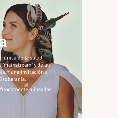
a
 única de la salud 
 "mainstream" y de las 
a. Y una invitación a 
TOsoberanía.
rofundamente alineadas 