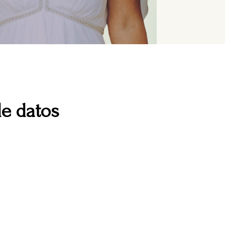
am
de datos