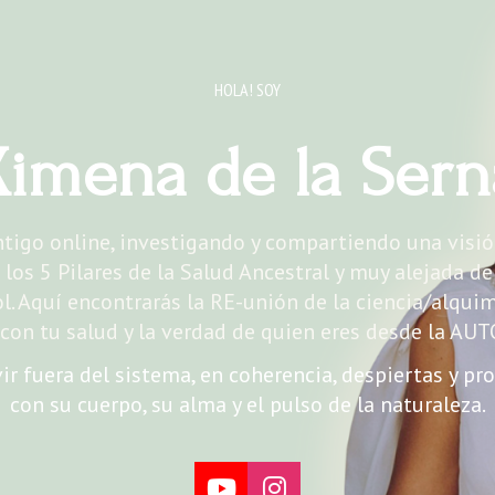
HOLA! SOY
Ximena de la Sern
tigo online, investigando y compartiendo una visión
os 5 Pilares de la Salud Ancestral y muy alejada del
l. Aquí encontrarás la RE-unión de la ciencia/alquimi
con tu salud y la verdad de quien eres desde la AU
ir fuera del sistema, en coherencia, despiertas y p
con su cuerpo, su alma y el pulso de la naturaleza.